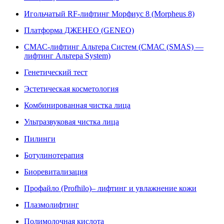
Игольчатый RF-лифтинг Морфиус 8 (Morpheus 8)
Платформа ДЖЕНЕО (GENEO)
СМАС-лифтинг Альтера Систем (СМАС (SMAS) —
лифтинг Альтера System)
Генетический тест
Эстетическая косметология
Комбинированная чистка лица
Ультразвуковая чистка лица
Пилинги
Ботулинотерапия
Биоревитализация
Профайло (Profhilo)– лифтинг и увлажнение кожи
Плазмолифтинг
Полимолочная кислота