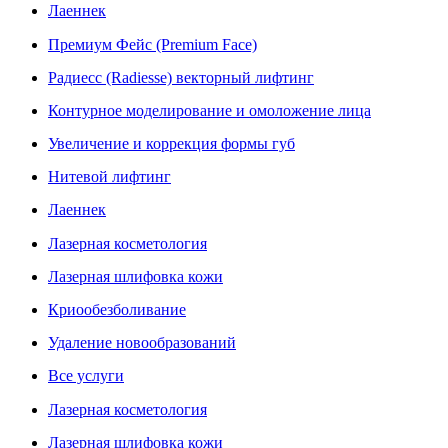
Лаеннек
Премиум Фейс (Premium Face)
Радиесс (Radiesse) векторный лифтинг
Контурное моделирование и омоложение лица
Увеличение и коррекция формы губ
Нитевой лифтинг
Лаеннек
Лазерная косметология
Лазерная шлифовка кожи
Криообезболивание
Удаление новообразований
Все услуги
Лазерная косметология
Лазерная шлифовка кожи