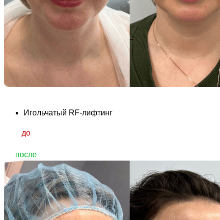
Игольчатый RF-лифтинг
до
после