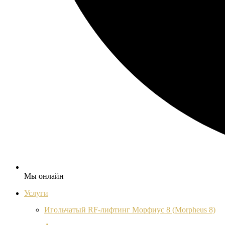
Мы онлайн
Услуги
Игольчатый RF-лифтинг Морфиус 8 (Morpheus 8)