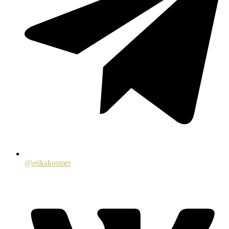
@etikakosmet