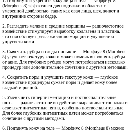
1. Подтянуть и укрепить кожу лица и тела — Морфиус 8
(Morpheus 8) эффективен для подтяжки в областях с
умеренной дряблостью, таких как овал лица, шея, живот и
внутренние стороны бедер.
2. Разгладить мелкие и средние морщины — радиочастотное
воздействие стимулирует выработку коллагена и эластина,
что способствует разглаживанию морщин и улучшению
упругости кожи.
3. Смягчить рубцы и следы постакне — Морфиус 8 (Morpheus
8) улучшает текстуру кожи и может помочь выровнять рубцы
от акне. Для глубоких рубцов могут потребоваться несколько
процедур или дополнительное сочетание с другими методами.
4. Сократить поры и улучшить текстуру кожи — глубокое
воздействие процедуры сужает поры и делает кожу более
гладкой и ровной.
5. Уменьшить гиперпигментацию и поствоспалительные
пятна — радиочастотное воздействие выравнивает тон кожи и
осветляет пигментные пятна, особенно поствоспалительные.
Для более глубоких пигментных пятен может потребоваться
сочетание с другими методами.
6. Подтянуть кожу на теле — Морфиус 8 (Morpheus 8) можно