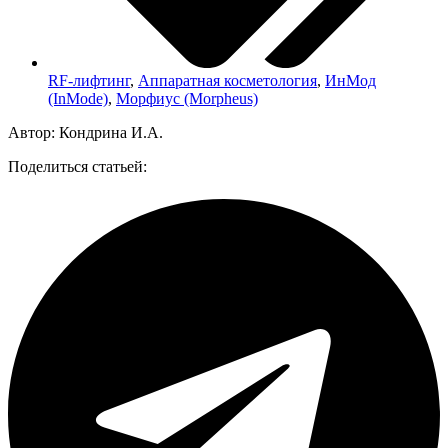
RF-лифтинг
,
Аппаратная косметология
,
ИнМод
(InMode)
,
Морфиус (Morpheus)
Автор: Кондрина И.А.
Поделиться статьей: