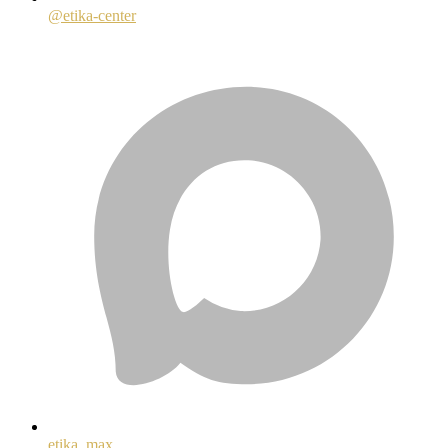
@etika-center
etika_max