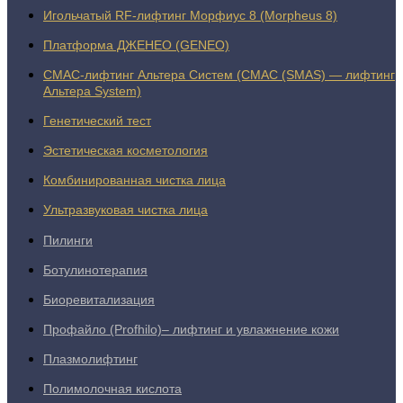
Игольчатый RF-лифтинг Морфиус 8 (Morpheus 8)
Платформа ДЖЕНЕО (GENEO)
СМАС-лифтинг Альтера Систем (СМАС (SMAS) — лифтинг
Альтера System)
Генетический тест
Эстетическая косметология
Комбинированная чистка лица
Ультразвуковая чистка лица
Пилинги
Ботулинотерапия
Биоревитализация
Профайло (Profhilo)– лифтинг и увлажнение кожи
Плазмолифтинг
Полимолочная кислота