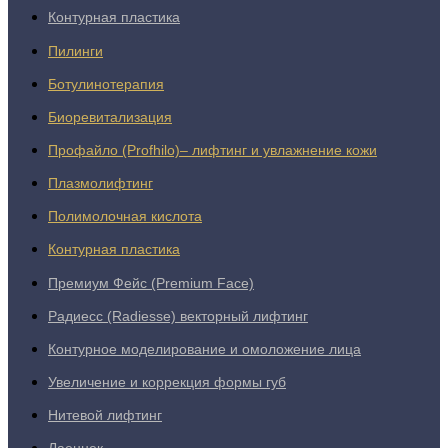
Контурная пластика
Пилинги
Ботулинотерапия
Биоревитализация
Профайло (Profhilo)– лифтинг и увлажнение кожи
Плазмолифтинг
Полимолочная кислота
Контурная пластика
Премиум Фейс (Premium Face)
Радиесс (Radiesse) векторный лифтинг
Контурное моделирование и омоложение лица
Увеличение и коррекция формы губ
Нитевой лифтинг