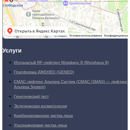
Услуги
Игольчатый RF-лифтинг Морфиус 8 (Morpheus 8)
Платформа ДЖЕНЕО (GENEO)
СМАС-лифтинг Альтера Систем (СМАС (SMAS) — лифтинг
Альтера System)
Генетический тест
Эстетическая косметология
Комбинированная чистка лица
Ультразвуковая чистка лица