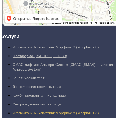
Услуги
Игольчатый RF-лифтинг Морфиус 8 (Morpheus 8)
Платформа ДЖЕНЕО (GENEO)
СМАС-лифтинг Альтера Систем (СМАС (SMAS) — лифтинг
Альтера System)
Генетический тест
Эстетическая косметология
Комбинированная чистка лица
Ультразвуковая чистка лица
Игольчатый RF-лифтинг Морфиус 8 (Morpheus 8)