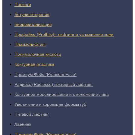
Пилинги
Ботулинотерапия
Биоревитализация
Профайло (Profhilo)– лифтинг и увлажнение кожи
Плазмолифтинг
Полимолочная кислота
Контурная пластика
Премиум Фейс (Premium Face)
Радиесс (Radiesse) векторный лифтинг
Контурное моделирование и омоложение лица
Увеличение и коррекция формы губ
Нитевой лифтинг
Лаеннек
Премиум Фейс (Premium Face)