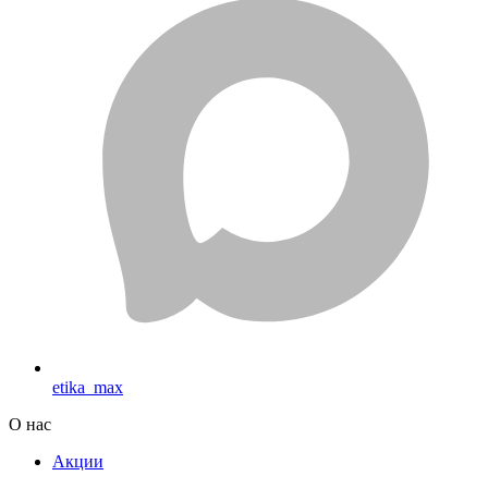
etika_max
О нас
Акции