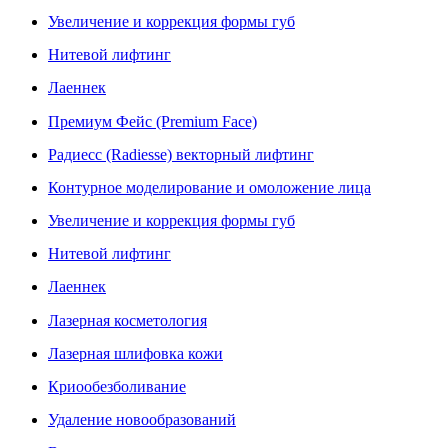
Увеличение и коррекция формы губ
Нитевой лифтинг
Лаеннек
Премиум Фейс (Premium Face)
Радиесс (Radiesse) векторный лифтинг
Контурное моделирование и омоложение лица
Увеличение и коррекция формы губ
Нитевой лифтинг
Лаеннек
Лазерная косметология
Лазерная шлифовка кожи
Криообезболивание
Удаление новообразований