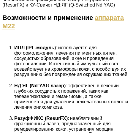
(ResurFX) и КУ-Свичет НД:ЯГ (Q-Switched Nd:YAG)
Возможности и применение
аппарата
M22
ИПЛ (IPL-модуль)
: используется для
фотоомоложения, лечения пигментных пятен,
сосудистых образований, акне и проведения
фотоэпиляции. Интенсивный импульсный свет
воздействует на хромофоры кожи, способствуя их
разрушению без повреждения окружающих тканей.
НД ЯГ (Nd:YAG лазер)
: эффективен в лечении
глубоких сосудистых поражений, таких как
телеангиэктазии и гемангиомы, а также
применяется для удаления нежелательных волос и
лечения онихомикоза.
РезуфФИКС (ResurFX)
: неаблятивный
фракционный лазер, предназначенный для
ремоделирования кожи, устранения морщин,